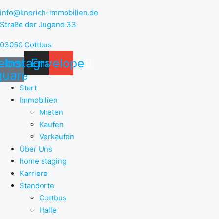
info@knerich-immobilien.de
Straße der Jugend 33
03050 Cottbus
ebook-
Instagram
Envelope
quare
Start
Immobilien
Mieten
Kaufen
Verkaufen
Über Uns
home staging
Karriere
Standorte
Cottbus
Halle