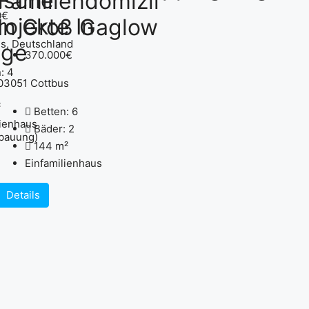
ische
Familiendomizil
0€
ojekte In
In Groß Gaglow
s, Deutschland
age
370.000€
:
4
03051 Cottbus
²
Betten:
6
lienhaus
Bäder:
2
bauung)
144
m²
Einfamilienhaus
Details