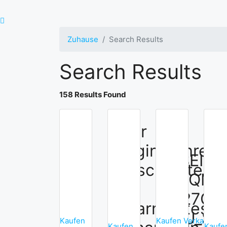
Zuhause
Search Results
Search Results
158 Results Found
Kaufen
Hier
Kaufen
Beginnt Ihre
3-SEIT
Geschichte
178QM_
–
5027QM
Charmantes
NEU_ST
Kaufen
Kaufen
Verkauft
Kaufen
Kaufe