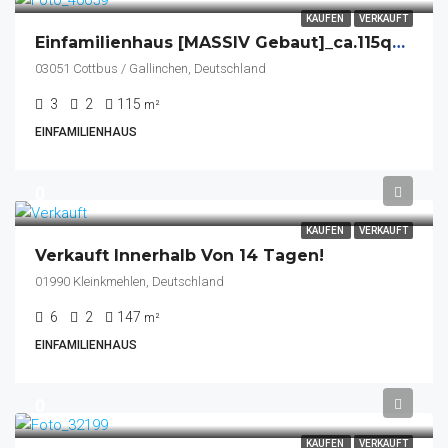
KAUFEN
VERKAUFT
Einfamilienhaus [MASSIV Gebaut]_ca.115qm Wohnfl._1250qm Grdstk._Keller_Carport Mit 2x Stellplätzen
03051 Cottbus / Gallinchen, Deutschland
3
2
115
m²
EINFAMILIENHAUS
0
KAUFEN
VERKAUFT
Verkauft Innerhalb Von 14 Tagen!
01990 Kleinkmehlen, Deutschland
6
2
147
m²
EINFAMILIENHAUS
0
KAUFEN
VERKAUFT