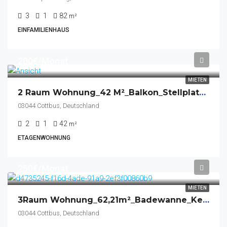
3
1
82
m²
EINFAMILIENHAUS
200€/Monat
MIETEN
2 Raum Wohnung_42 M²_Balkon_Stellplatz_Keller
03044 Cottbus, Deutschland
2
1
42
m²
ETAGENWOHNUNG
250€/Monat
MIETEN
3Raum Wohnung_62,21m²_Badewanne_Keller_Balkon
03044 Cottbus, Deutschland