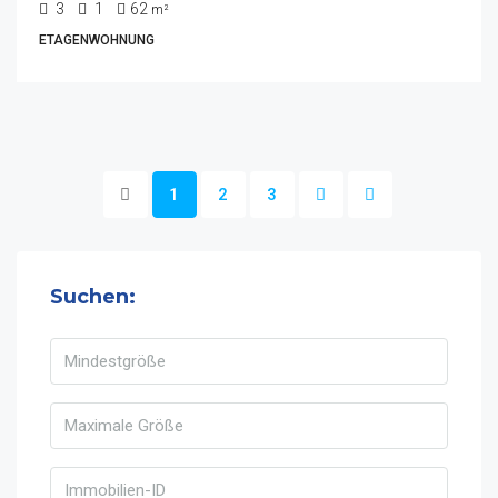
3
1
62
m²
ETAGENWOHNUNG
1
2
3
Suchen: