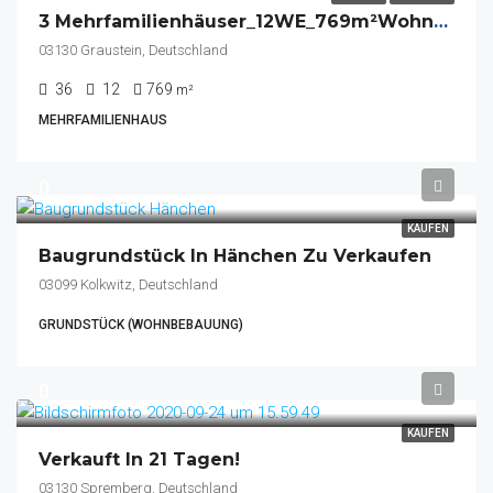
3 Mehrfamilienhäuser_12WE_769m²Wohnfl._28.567 M² Grundstück
03130 Graustein, Deutschland
36
12
769
m²
MEHRFAMILIENHAUS
0
KAUFEN
Baugrundstück In Hänchen Zu Verkaufen
03099 Kolkwitz, Deutschland
GRUNDSTÜCK (WOHNBEBAUUNG)
0
KAUFEN
Verkauft In 21 Tagen!
03130 Spremberg, Deutschland