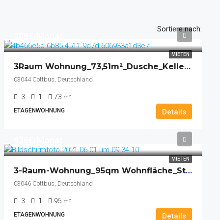
Sortiere nach:
308€/Monat
MIETEN
3Raum Wohnung_73,51m²_Dusche_Keller_Balkon
03044 Cottbus, Deutschland
3
1
73
m²
ETAGENWOHNUNG
Details
926€/Monat
MIETEN
3-Raum-Wohnung_95qm Wohnfläche_Stufenloser Zugang_Ankleidezimmer_Fahrstuhl_1 X Kfz Stellplatz_Keller
03046 Cottbus, Deutschland
3
1
95
m²
ETAGENWOHNUNG
Details