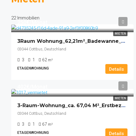
22 Immobilien
250€/Monat
MIETEN
3Raum Wohnung_62,21m²_Badewanne_Keller_Balkon
03044 Cottbus, Deutschland
3
1
62
m²
ETAGENWOHNUNG
Details
402€/Monat
MIETEN
3-Raum-Wohnung_ca. 67,04 M²_Erstbezug Nach Renovierung_2. OG_Bad Mit Dusche_Keller_Stellplatz
03044 Cottbus, Deutschland
3
1
67
m²
ETAGENWOHNUNG
Details