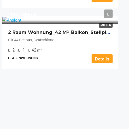
200€/Monat
MIETEN
2 Raum Wohnung_42 M²_Balkon_Stellplatz_Keller
03044 Cottbus, Deutschland
2
1
42
m²
ETAGENWOHNUNG
Details