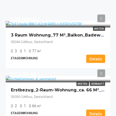
320€/Monat
MIETEN
3 Raum Wohnung_77 M²_Balkon_Badewanne_Küche Mit Fenster_Keller
03044 Cottbus, Deutschland
3
1
77
m²
ETAGENWOHNUNG
Details
571€/Monat
MIETEN
VERKAUFT
Erstbezug_2-Raum-Wohnung_ca. 66 M²_Erstbezug_Aufzug_Fußbodenhzg_Balkon_Stellplatz_Kellerbox
03050 Cottbus, Deutschland
2
1
66
m²
ETAGENWOHNUNG
Details