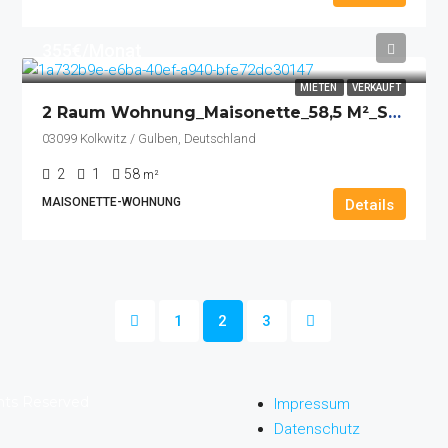
355€/Monat
MIETEN
VERKAUFT
2 Raum Wohnung_Maisonette_58,5 M²_Stellplatz_Balkon
03099 Kolkwitz / Gulben, Deutschland
2
1
58
m²
MAISONETTE-WOHNUNG
Details
1
2
3
ghts Reserved
Impressum
Datenschutz