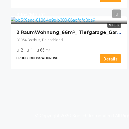
396€/Monat
MIETEN
2 RaumWohnung_66m²_ Tiefgarage_Garten_Einbauküche
03054 Cottbus, Deutschland
2
1
66
m²
ERDGESCHOSSWOHNUNG
Details
© Copyright 2020 Knerich Immobilien Ι All Ri