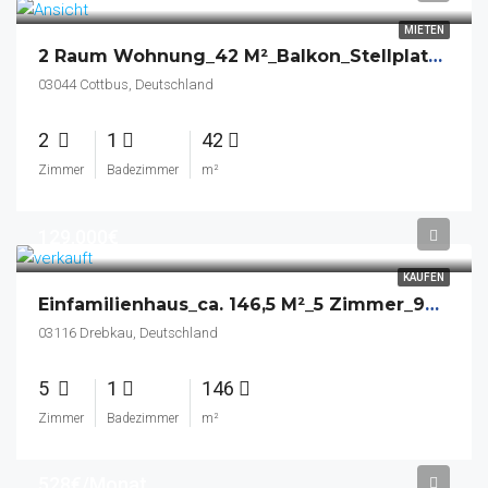
MIETEN
2 Raum Wohnung_42 M²_Balkon_Stellplatz_Keller
03044 Cottbus, Deutschland
2
1
42
Zimmer
Badezimmer
m²
129.000€
KAUFEN
Einfamilienhaus_ca. 146,5 M²_5 Zimmer_906 M² Grdstk_BJ1965_Sanierung 2002_2 Garagen_Garten
03116 Drebkau, Deutschland
5
1
146
Zimmer
Badezimmer
m²
528€/Monat