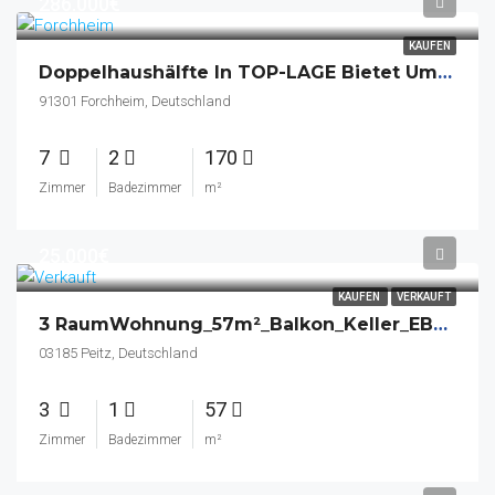
286.000€
KAUFEN
Doppelhaushälfte In TOP-LAGE Bietet Umzugsfreudiger Familie Eine Riesen Chance
91301 Forchheim, Deutschland
7
2
170
Zimmer
Badezimmer
m²
25.000€
KAUFEN
VERKAUFT
3 RaumWohnung_57m²_Balkon_Keller_EBK_Stellplatz
03185 Peitz, Deutschland
3
1
57
Zimmer
Badezimmer
m²