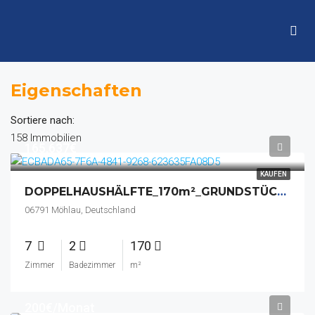
Eigenschaften
Sortiere nach:
158 Immobilien
165.637€
KAUFEN
DOPPELHAUSHÄLFTE_170m²_GRUNDSTÜCK_1500m²_FUßBODENHEIZUNG_EINBAUKÜCHE_GARAGE_KELLER_BALKON_BRUNNEN
06791 Möhlau, Deutschland
7
2
170
Zimmer
Badezimmer
m²
200€/Monat