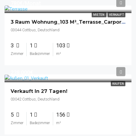
780€/Monat
MIETEN
VERKAUFT
3 Raum Wohnung_103 M²_Terrasse_Carport_Keller_EBK_Fußbhz.
03044 Cottbus, Deutschland
3
1
103
Zimmer
Badezimmer
m²
238.000€
KAUFEN
Verkauft In 27 Tagen!
03042 Cottbus, Deutschland
5
1
156
Zimmer
Badezimmer
m²