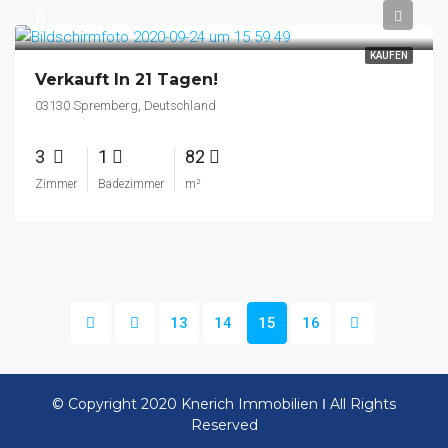
0
KAUFEN
Verkauft In 21 Tagen!
03130 Spremberg, Deutschland
3
1
82
Zimmer
Badezimmer
m²
13
14
15
16
© Copyright 2020 Knerich Immobilien Ι All Rights
Reserved