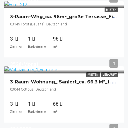
MIETEN
3-Raum-Whg_ca. 96m²_große Terrasse_Einbauküche_Altbau_Bad Mit Eckbadewanne Und Dusche_Keller_Hof
03149 Forst (Lausitz), Deutschland
3
1
96
Zimmer
Badezimmer
m²
352€/Monat
MIETEN
VERKAUFT
3-Raum-Wohnung_ Saniert_ca. 66,3 M²_1. OG_Bad Mit Dusche_Speisekammer_Keller
03044 Cottbus, Deutschland
3
1
66
Zimmer
Badezimmer
m²