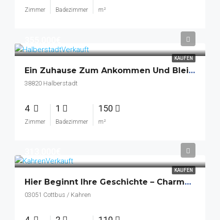
Zimmer
Badezimmer
m²
355.000€
KAUFEN
Ein Zuhause Zum Ankommen Und Bleiben
38820 Halberstadt
4
1
150
Zimmer
Badezimmer
m²
313.000€
KAUFEN
Hier Beginnt Ihre Geschichte – Charmantes Zuhause In Idyllischer Lage
03051 Cottbus / Kahren
4
2
110