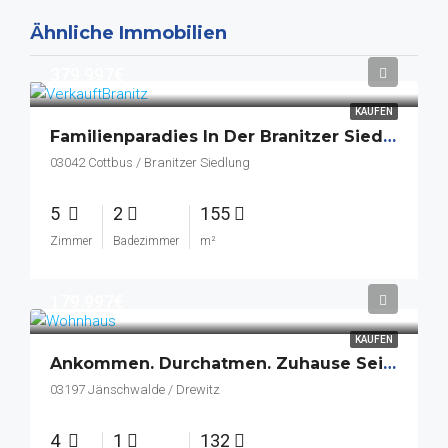
Ähnliche Immobilien
379.997€
KAUFEN
Familienparadies In Der Branitzer Siedlung – Wo Aus Einem Haus Ein Zuhause Wird
03042 Cottbus / Branitzer Siedlung
5
2
155
Zimmer
Badezimmer
m²
179.997€
KAUFEN
Ankommen. Durchatmen. Zuhause Sein – Ihr Neues Familienglück In Drewitz.
03197 Jänschwalde / Drewitz
4
1
132