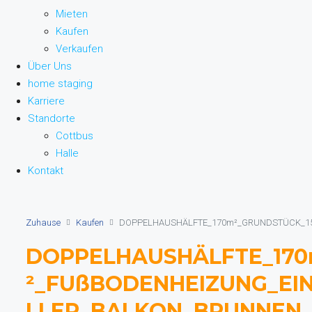
Mieten
Kaufen
Verkaufen
Über Uns
home staging
Karriere
Standorte
Cottbus
Halle
Kontakt
Zuhause
Kaufen
DOPPELHAUSHÄLFTE_170m²_GRUNDSTÜCK_1
DOPPELHAUSHÄLFTE_170
²_FUßBODENHEIZUNG_EI
LLER_BALKON_BRUNNEN