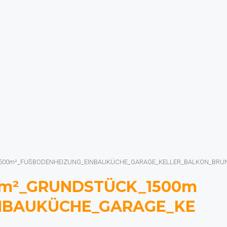
500m²_FUßBODENHEIZUNG_EINBAUKÜCHE_GARAGE_KELLER_BALKON_BRU
m²_GRUNDSTÜCK_1500m
NBAUKÜCHE_GARAGE_KE