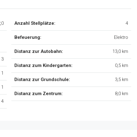
,0
Anzahl Stellplätze:
4
Befeuerung:
Elektro
Distanz zur Autobahn:
13,0 km
3
Distanz zum Kindergarten:
0,5 km
1
Distanz zur Grundschule:
3,5 km
1
Distanz zum Zentrum:
8,0 km
4