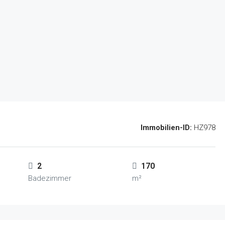
Immobilien-ID:
HZ978
2
170
Badezimmer
m²