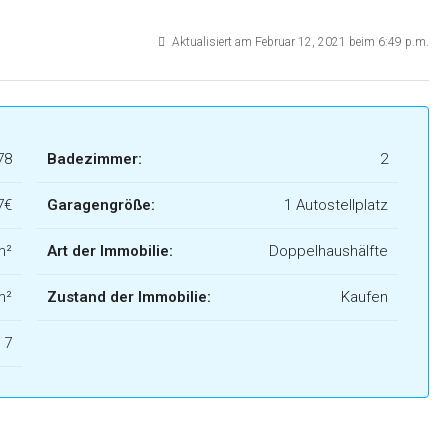
Aktualisiert am Februar 12, 2021 beim 6:49 p.m.
78
Badezimmer:
2
7€
Garagengröße:
1 Autostellplatz
m²
Art der Immobilie:
Doppelhaushälfte
m²
Zustand der Immobilie:
Kaufen
7