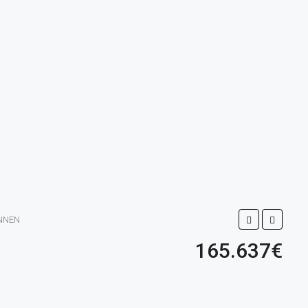
NNEN
165.637€