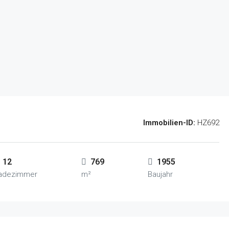
Immobilien-ID:
HZ692
12
769
1955
adezimmer
m²
Baujahr