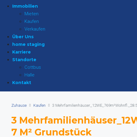
Immobilien
Mieten
Kaufen
Verkaufen
Über Uns
home staging
Karriere
Standorte
Cottbus
Halle
Kontakt
Zuhause
Kaufen
3 Mehrfamilienhäuser_12WE_769m²Wohnfl._28.5
3 Mehrfamilienhäuser_12
7 M² Grundstück