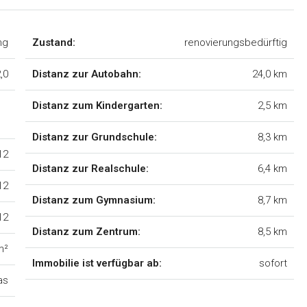
ng
Zustand:
renovierungsbedürftig
,0
Distanz zur Autobahn:
24,0 km
Distanz zum Kindergarten:
2,5 km
Distanz zur Grundschule:
8,3 km
12
Distanz zur Realschule:
6,4 km
12
Distanz zum Gymnasium:
8,7 km
12
Distanz zum Zentrum:
8,5 km
m²
Immobilie ist verfügbar ab:
sofort
as