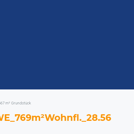
67 m² Grundstück
WE_769m²Wohnfl._28.56